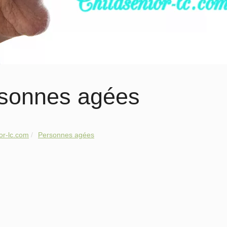
sonnes agées
or-lc.com
Personnes agées