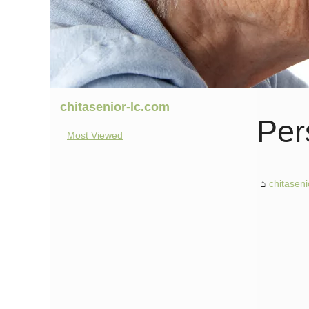
chitasenior-lc.com
Per
Most Viewed
chitaseni