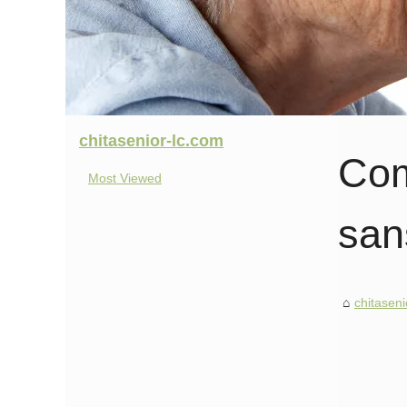
chitasenior-lc.com
Com
Most Viewed
san
chitaseni