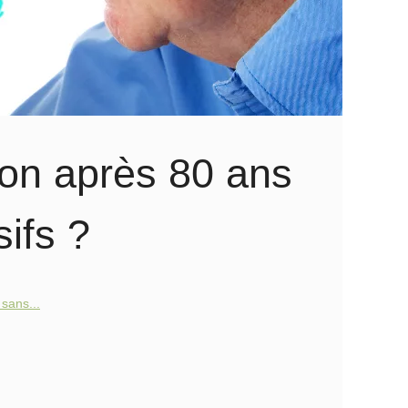
on après 80 ans
ifs ?
sans...