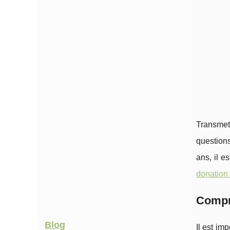
Transmet
questions
ans, il e
donation
Compr
Blog
Il est im